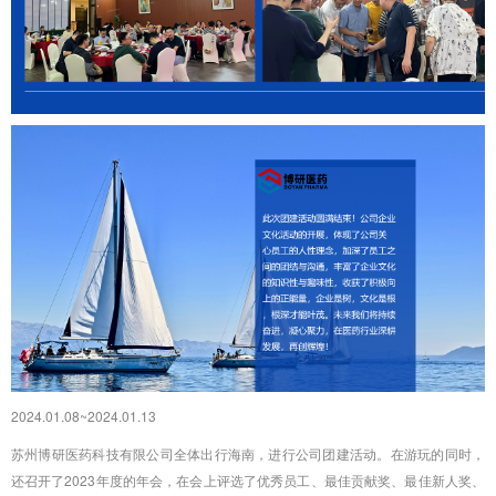
2024.01.08~2024.01.13
苏州博研医药科技有限公司全体出行海南，进行公司团建活动。在游玩的同时，
还召开了2023年度的年会，在会上评选了优秀员工、最佳贡献奖、最佳新人奖、